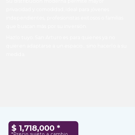
Su distribución moderna permite mayor
privacidad y comodidad, ideal para jóvenes
independientes, profesionistas exitosos o familias
que buscan más por su inversión.
Hazlo tuyo. San Arturo es para quienes ya no
quieren adaptarse a un espacio... sino hacerlo a su
medida.
$
1,718,000
*
*Precio sujeto a cambio