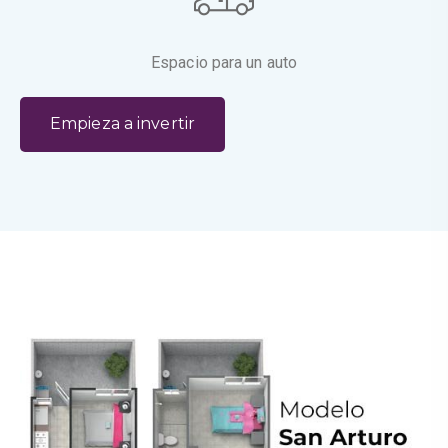
Espacio para un auto
E
m
p
i
e
z
a
a
i
n
v
e
r
t
i
r