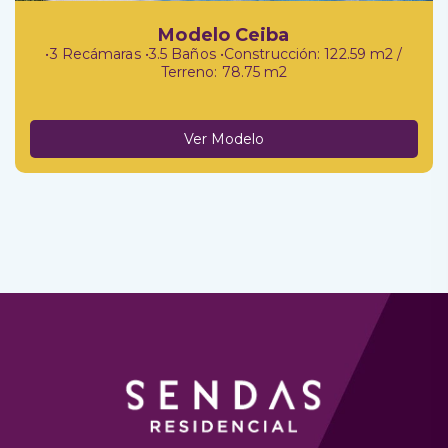
Modelo Ceiba
•3 Recámaras •3.5 Baños •Construcción: 122.59 m2 /
Terreno: 78.75 m2
Ver Modelo