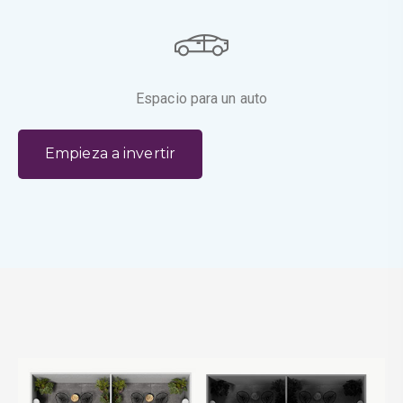
Espacio para un auto
E
m
p
i
e
z
a
a
i
n
v
e
r
t
i
r