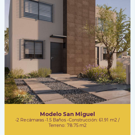
Modelo San Miguel
•2 Recámaras •1.5 Baños •Construcción: 61.91 m2 /
Terreno: 78.75 m2