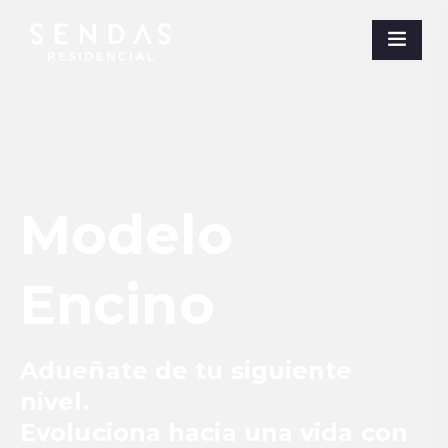
Modelo
Encino
Adueñate de tu siguiente
nivel.
Evoluciona hacia una vida con