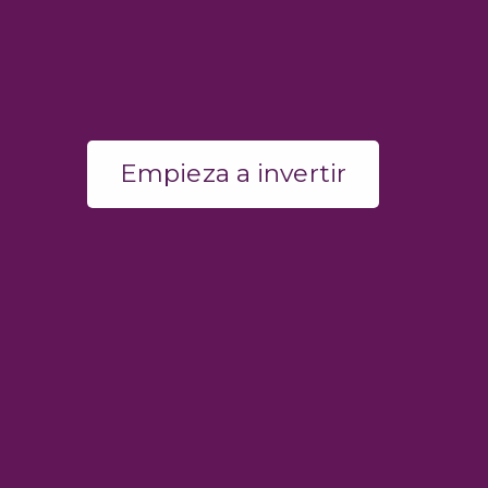
E
m
p
i
e
z
a
a
i
n
v
e
r
t
i
r